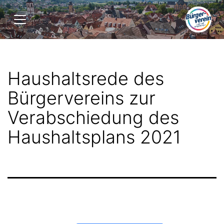
Zum
Bürgerverein
Inhalt
Lohr
springen
und
Umgebung
e.V.
Haushaltsrede des
Bürgervereins zur
Verabschiedung des
Haushaltsplans 2021