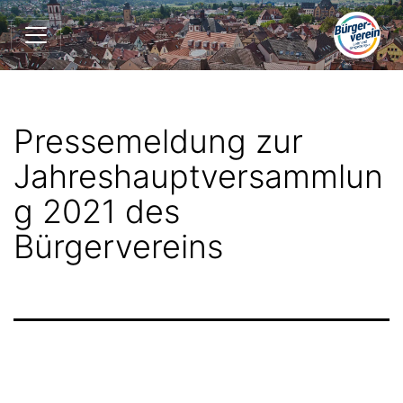
Zum
Bürgerverein
Inhalt
Lohr
springen
und
Umgebung
e.V.
Pressemeldung zur
Jahreshauptversammlun
g 2021 des
Bürgervereins