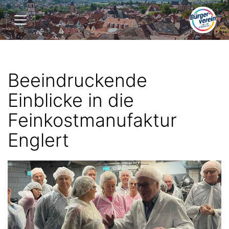
Zum
Bürgerverein
Inhalt
Lohr
springen
und
Umgebung
e.V.
Beeindruckende
Einblicke in die
Feinkostmanufaktur
Englert